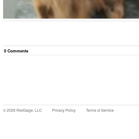
0
Comment
s
©
2026
RedGage, LLC
Privacy Policy
Terms of Service