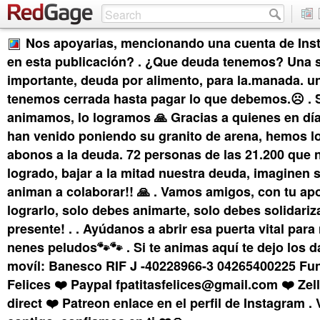
Nos apoyarias, mencionando una cuenta de Inst
en esta publicación? . ¿Que deuda tenemos? Una 
importante, deuda por alimento, para la.manada. u
tenemos cerrada hasta pagar lo que debemos.☹️ . 
animamos, lo logramos 🙏 Gracias a quienes en día
han venido poniendo su granito de arena, hemos l
abonos a la deuda. 72 personas de las 21.200 que 
logrado, bajar a la mitad nuestra deuda, imaginen s
animan a colaborar!! 🙏 . Vamos amigos, con tu 
lograrlo, solo debes animarte, solo debes solidariza
presente! . . Ayúdanos a abrir esa puerta vital para
nenes peludos🐾🐾 . Si te animas aquí te dejo los 
movíl: Banesco RIF J -40228966-3 04265400225 Fun
Felices ❤️ Paypal fpatitasfelices@gmail.com ❤️ Zell
direct ❤️ Patreon enlace en el perfil de Instagram 