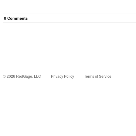
0
Comment
s
©
2026
RedGage, LLC
Privacy Policy
Terms of Service