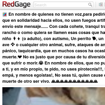
En nombre de quienes no tienen voz,para pedirle
que en solidaridad hacia ellos, no usen fuegos artifi
envío este mensaje...... Con cada cohete, tranqui t
rancho o como quiera se llamen esas cosas que ha
niño 👨‍👦 (o adulto), con autismo, Un perrito 🐕, un
ave 🦅 o cualquier otro animal, sufre, ataques de a
pánico, taquicardia, que en muchos casos ha ocas
muerte.💔 No es justo que por causa de tu diversió
que sufrir o morir.😭 En nombre de ellos, que no p
a ti, y en mío propio, te pido, no uses pirotecnia!!
empá, y menos egoístas!, No seas tú, quien cause e
muerte de otro ser vivo. 🙏🙏🙏🙏🙏🙏🙏🙏🙏🙏🙏