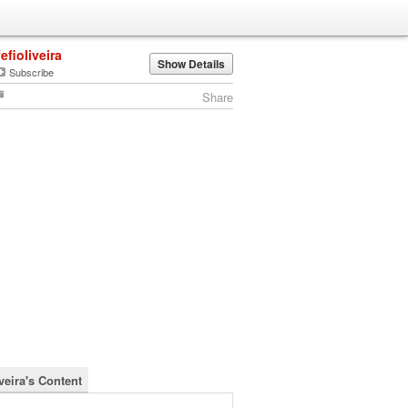
fefioliveira
Show Details
Subscribe
Share
iveira's Content