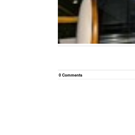
0
Comment
s