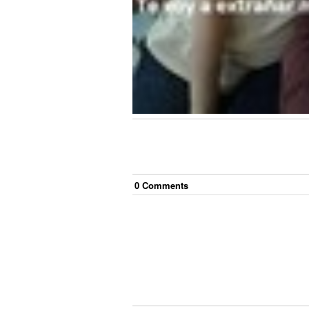
0
Comment
s