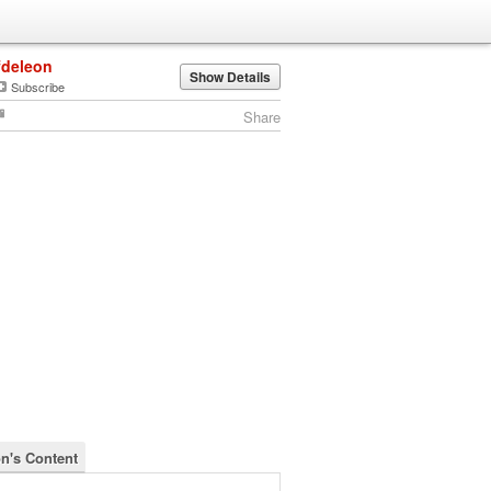
fdeleon
Show Details
Subscribe
Share
on's Content