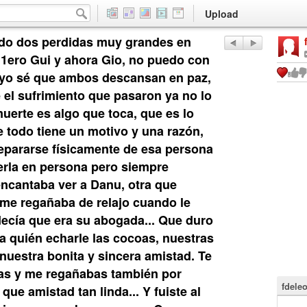
Upload
ido dos perdidas muy grandes en
1ero Gui y ahora Gio, no puedo con
r, yo sé que ambos descansan en paz,
 el sufrimiento que pasaron ya no lo
muerte es algo que toca, que es lo
 todo tiene un motivo y una razón,
epararse físicamente de esa persona
erla en persona pero siempre
encantaba ver a Danu, otra que
me regañaba de relajo cuando le
decía que era su abogada... Que duro
 a quién echarle las cocoas, nuestras
 nuestra bonita y sincera amistad. Te
as y me regañabas también por
fdele
que amistad tan linda... Y fuiste al