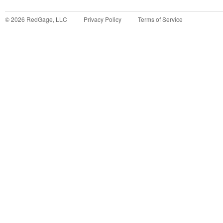
©
2026
RedGage, LLC
Privacy Policy
Terms of Service