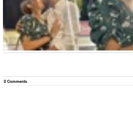
0
Comment
s