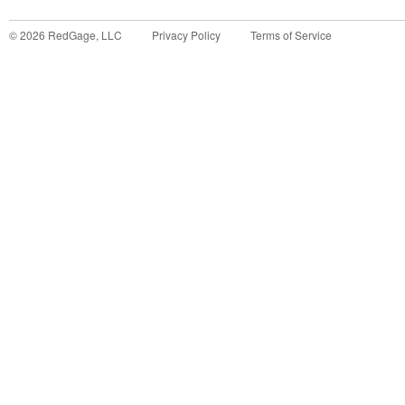
©
2026
RedGage, LLC
Privacy Policy
Terms of Service