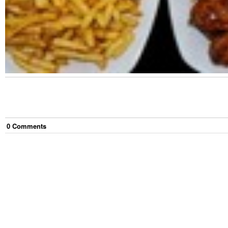
0
Comment
s