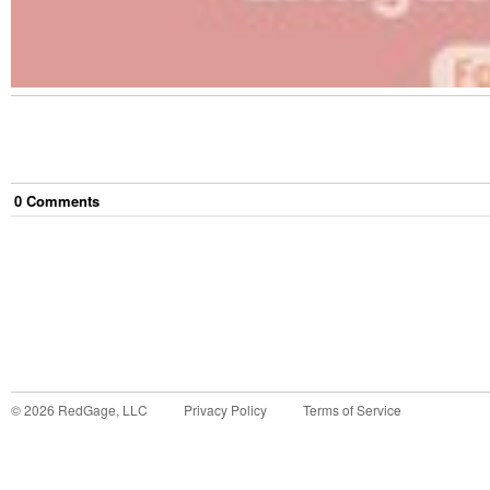
0
Comment
s
©
2026
RedGage, LLC
Privacy Policy
Terms of Service