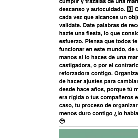
cumplir y trázalas de una ma
descanso y autocuidado. 3️⃣ 
cada vez que alcances un obj
valídate. Date palabras de re
hazte una fiesta, lo que cons
esfuerzo. Piensa que todos t
funcionar en este mundo, de u
manos si lo haces de una mane
castigadora, o por el contrar
reforzadora contigo. Organiza
de hacer ajustes para cambiar
desde hace años, porque tú m
era rígida o tus compañeros e
caso, tu proceso de organiza
menos duro contigo ¿lo habí
🥹