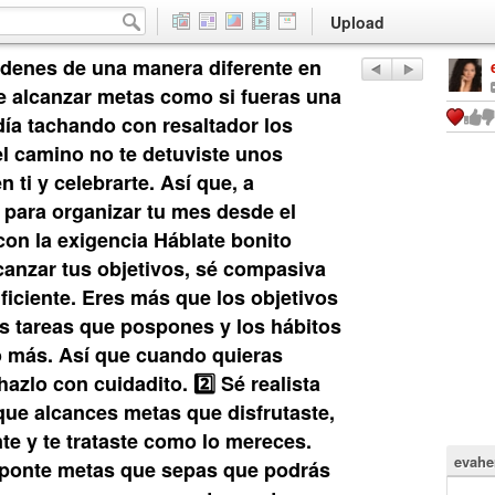
Upload
rdenes de una manera diferente en
e alcanzar metas como si fueras una
día tachando con resaltador los
el camino no te detuviste unos
n ti y celebrarte. Así que, a
s para organizar tu mes desde el
con la exigencia Háblate bonito
anzar tus objetivos, sé compasiva
iciente. Eres más que los objetivos
s tareas que pospones y los hábitos
 más. Así que cuando quieras
hazlo con cuidadito. 2️⃣ Sé realista
que alcances metas que disfrutaste,
nte y te trataste como lo mereces.
evahe
 ponte metas que sepas que podrás