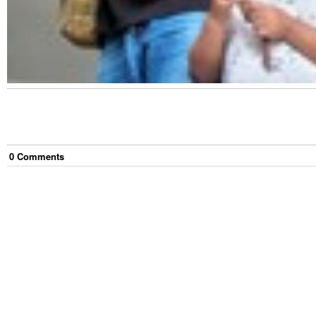
0
Comment
s