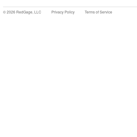
©
2026
RedGage, LLC
Privacy Policy
Terms of Service