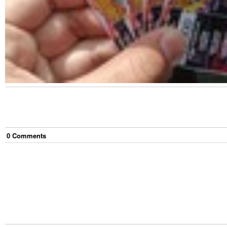
0
Comment
s