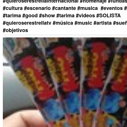
#quieroserestrellainternacional #homenaje #funda
#cultura #escenario #cantante #musica #eventos #j
#tarima #good #show #tarima #videos #SOLISTA
#quieroserestrellatv #música #music #artista #su
#objetivos