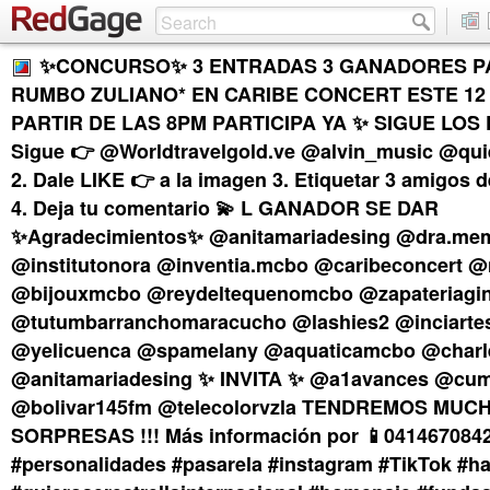
✨CONCURSO✨ 3 ENTRADAS 3 GANADORES P
RUMBO ZULIANO* EN CARIBE CONCERT ESTE 12
PARTIR DE LAS 8PM PARTICIPA YA ✨ SIGUE LOS P
Sigue 👉 @Worldtravelgold.ve @alvin_music @quie
2. Dale LIKE 👉 a la imagen 3. Etiquetar 3 amigos d
4. Deja tu comentario 💫 L GANADOR SE DAR
✨Agradecimientos✨ @anitamariadesing @dra.mem
@institutonora @inventia.mcbo @caribeconcert
@bijouxmcbo @reydeltequenomcbo @zapateriagi
@tutumbarranchomaracucho @lashies2 @inciarte
@yelicuenca @spamelany @aquaticamcbo @charl
@anitamariadesing ✨ INVITA ✨ @a1avances @cum
@bolivar145fm @telecolorvzla TENDREMOS MUC
SORPRESAS !!! Más información por 📱0414670842
#personalidades #pasarela #instagram #TikTok #h