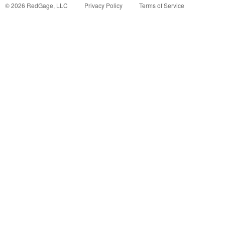
©
2026
RedGage, LLC
Privacy Policy
Terms of Service