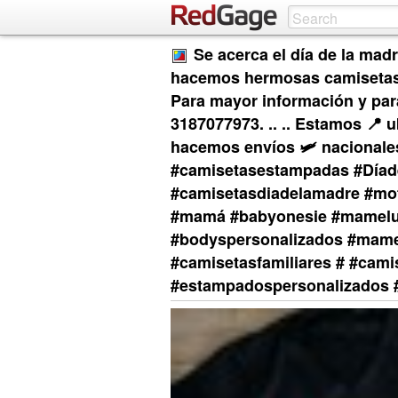
Se acerca el día de la ma
hacemos hermosas camisetas 
Para mayor información y p
3187077973. .. .. Estamos 📍 
hacemos envíos 🛩️ nacionales
#camisetasestampadas #Díad
#camisetasdiadelamadre #m
#mamá #babyonesie #mamelu
#bodyspersonalizados #mam
#camisetasfamiliares # #cam
#estampadospersonalizados 