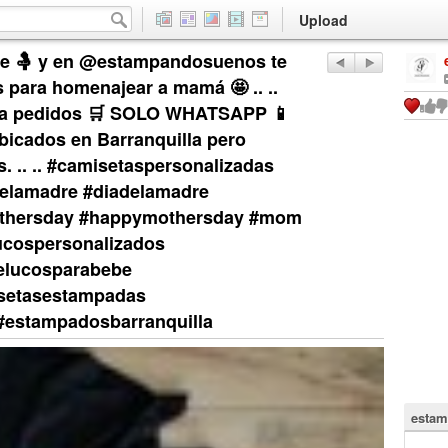
Upload
dre 🤱 y en @estampandosuenos te
para homenajear a mamá 🤩 .. ..
ara pedidos 🛒 SOLO WHATSAPP 📱
ubicados en Barranquilla pero
. .. .. #camisetaspersonalizadas
elamadre #diadelamadre
othersday #happymothersday #mom
cospersonalizados
elucosparabebe
isetasestampadas
#estampadosbarranquilla
estam