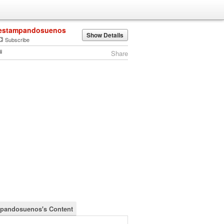
estampandosuenos
Show Details
Subscribe
Share
pandosuenos's Content