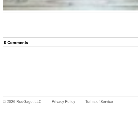
0
Comment
s
©
2026
RedGage, LLC
Privacy Policy
Terms of Service