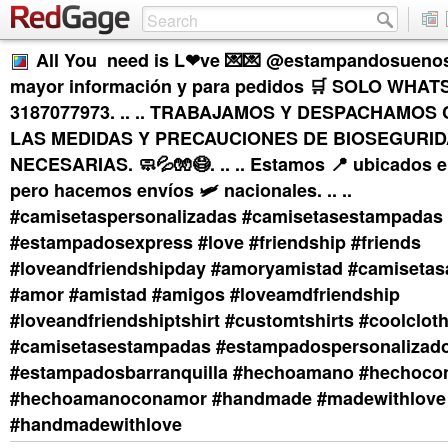
All You need is L❤ve 💌💌 @estampandosuenos .
mayor información y para pedidos 🛒 SOLO WHAT
3187077973. .. .. TRABAJAMOS Y DESPACHAMOS
LAS MEDIDAS Y PRECAUCIONES DE BIOSEGURI
NECESARIAS. 🧼💦🧤😷. .. .. Estamos 📍 ubicados e
pero hacemos envíos 🛩️ nacionales. .. ..
#camisetaspersonalizadas #camisetasestampadas
#estampadosexpress #love #friendship #friends
#loveandfriendshipday #amoryamistad #camiseta
#amor #amistad #amigos #loveamdfriendship
#loveandfriendshiptshirt #customtshirts #coolclot
#camisetasestampadas #estampadospersonalizad
#estampadosbarranquilla #hechoamano #hechoc
#hechoamanoconamor #handmade #madewithlove
#handmadewithlove