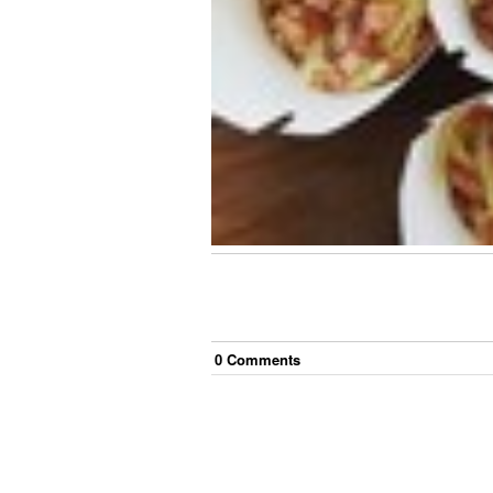
0
Comment
s