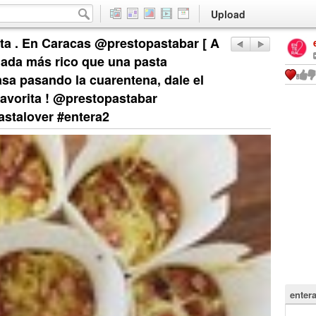
Upload
sta . En Caracas @prestopastabar [ A
nada más rico que una pasta
asa pasando la cuarentena, dale el
favorita ! @prestopastabar
astalover #entera2
enter