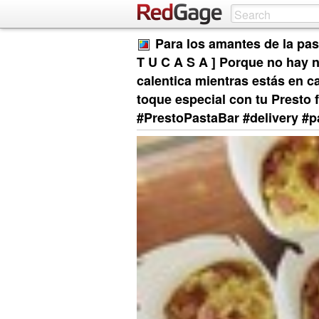
Para los amantes de la pa
T U C A S A ] Porque no hay 
calentica mientras estás en c
toque especial con tu Presto 
#PrestoPastaBar #delivery #p