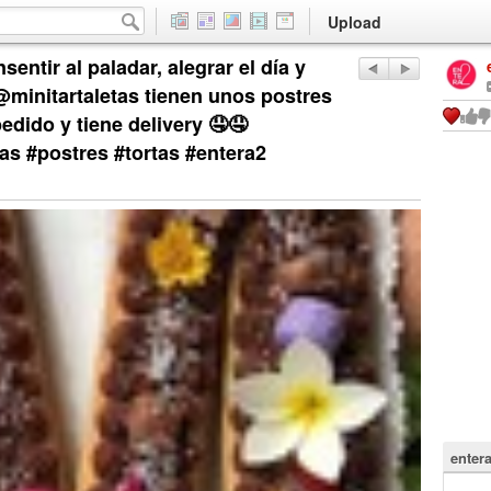
Upload
ntir al paladar, alegrar el día y
@minitartaletas tienen unos postres
edido y tiene delivery 🤤🤤
as #postres #tortas #entera2
enter