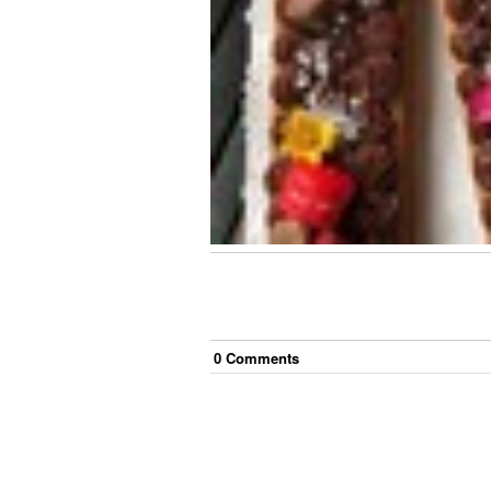
0
Comment
s