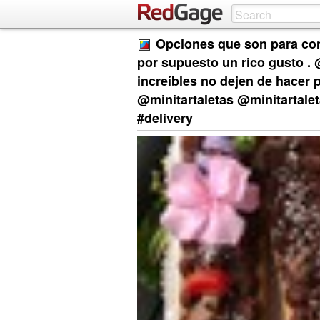
Opciones que son para conse
por supuesto un rico gusto . 
increíbles no dejen de hacer p
@minitartaletas @minitartalet
#delivery