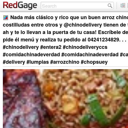
Nada más clásico y rico que un buen arroz chino
costilludas entre otros y @chinodelivery tienen de t
ah y te lo llevan a la puerta de tu casa! Escríbele d
pide él menú y realiza tu pedido al 04241234829. . . .
#chinodelivery #entera2 #chinodeliveryccs
#comidachinadeverdad #comidachinadeverdad #c
#delivery #lumpias #arrozchino #chopsuey