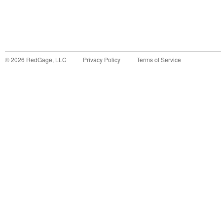
©
2026
RedGage, LLC
Privacy Policy
Terms of Service