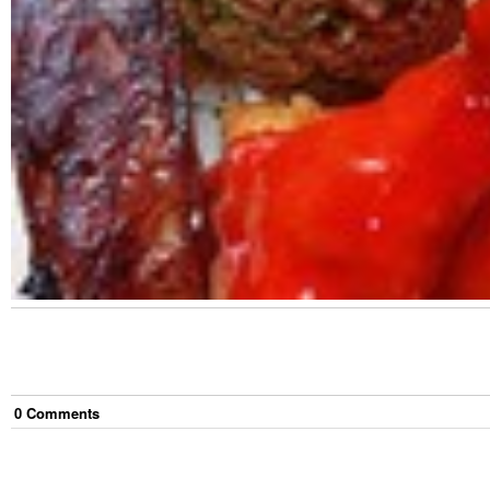
0
Comment
s