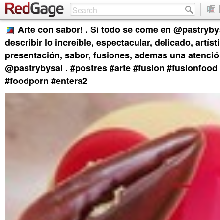
Arte con sabor! . Si todo se come en @pastrybysa
describir lo increíble, espectacular, delicado, artíst
presentación, sabor, fusiones, ademas una atencio
@pastrybysai . #postres #arte #fusion #fusionfood
#foodporn #entera2