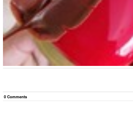
0
Comment
s