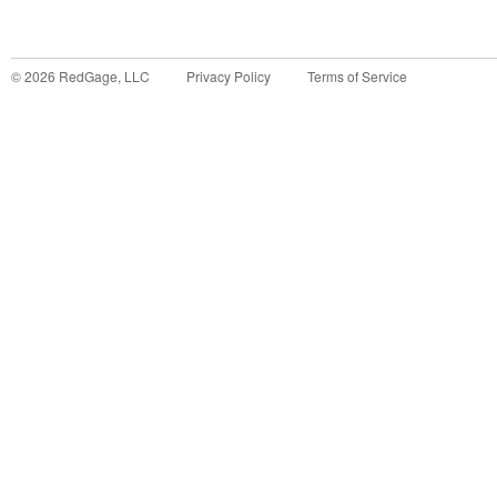
©
2026
RedGage, LLC
Privacy Policy
Terms of Service