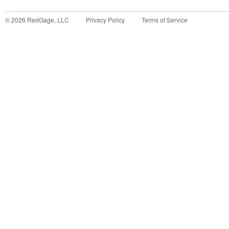
©
2026
RedGage, LLC
Privacy Policy
Terms of Service