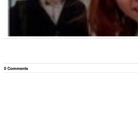
0
Comment
s