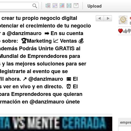
Upload
rear tu propio negocio digital
tenciar el crecimiento de tu negocio
r a @danzimauro⁣ ⁣ ➡️ En su cuenta
bre:⁣⁣ ⁣ 🏆Marketing⁣ 📈 Ventas⁣ 💰
 Y además Podrás Unirte GRATIS al
 Mundial de Emprendedores para
 y las mejores soluciones para ser
Registrarte al evento que se
il ahora. ↗️ @danzimauro⁣ ⁣ 📅 El
er en vivo y en directo.⁣ ⁣ ⏰ El
 para Emprendedores que quieran
 información en @danzimauro únete
empre