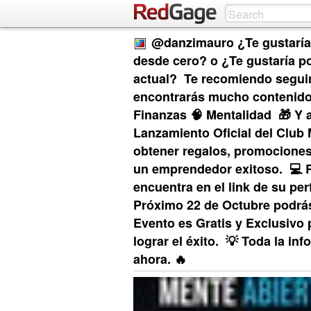
@danzimauro ¿Te gustaría c
desde cero? o ¿Te gustaría po
actual?⁣ ⁣ Te recomiendo segui
encontrarás mucho contenido so
Finanzas⁣ 🧠 Mentalidad⁣ ⁣ 🎁
Lanzamiento Oficial del Club
obtener regalos, promociones
un emprendedor exitoso.⁣ ⁣ 💻 
encuentra en el link de su perf
Próximo 22 de Octubre podrás v
Evento es Gratis y Exclusivo
lograr el éxito.⁣ ⁣ 💡 Toda la
ahora. 🔥