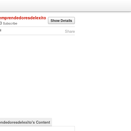
emprendedoresdelexito
Show Details
Subscribe
Share
ndedoresdelexito's Content