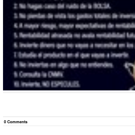
0
Comment
s