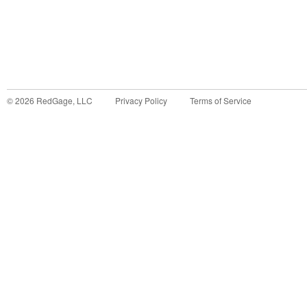
©
2026
RedGage, LLC
Privacy Policy
Terms of Service