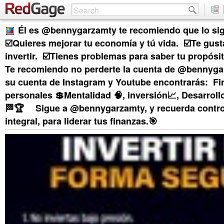
Él es @bennygarzamty te recomiendo que lo sigas s
☑️Quieres mejorar tu economía y tú vida.⁣ ⁣ ☑️Te gus
invertir.⁣ ⁣ ☑️Tienes problemas para saber tu propósito 
Te recomiendo no perderte la cuenta de @bennygarz
su cuenta de Instagram y Youtube encontrarás:⁣ ⁣ F
personales 💲Mentalidad 🧠, inversión📈,⁣ Desarroll
🏁🏆⁣ ⠀⁣ Sigue a @bennygarzamty, y recuerda contro
integral, para liderar tus finanzas.🎯