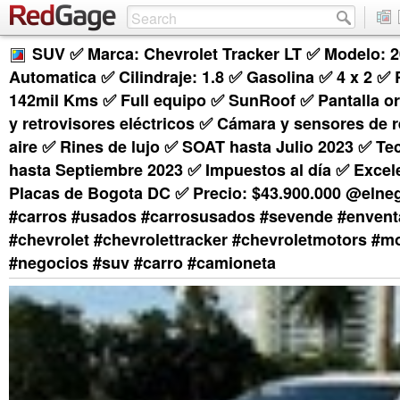
SUV ✅ Marca: Chevrolet Tracker LT ✅ Modelo: 
Automatica ✅ Cilindraje: 1.8 ✅ Gasolina ✅ 4 x 2 ✅ 
142mil Kms ✅ Full equipo ✅ SunRoof ✅ Pantalla or
y retrovisores eléctricos ✅ Cámara y sensores de r
aire ✅ Rines de lujo ✅ SOAT hasta Julio 2023 ✅ T
hasta Septiembre 2023 ✅ Impuestos al día ✅ Excel
Placas de Bogota DC ✅ Precio: $43.900.000 @elnego
#carros #usados #carrosusados #sevende #enventa
#chevrolet #chevrolettracker #chevroletmotors #m
#negocios #suv #carro #camioneta