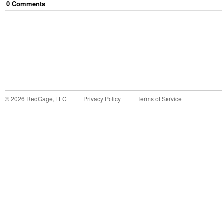
0
Comment
s
©
2026
RedGage, LLC
Privacy Policy
Terms of Service