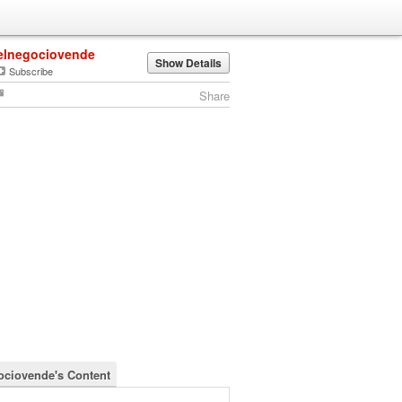
elnegociovende
Show Details
Subscribe
Share
ociovende's Content