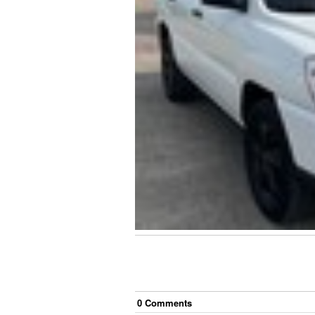
0
Comment
s