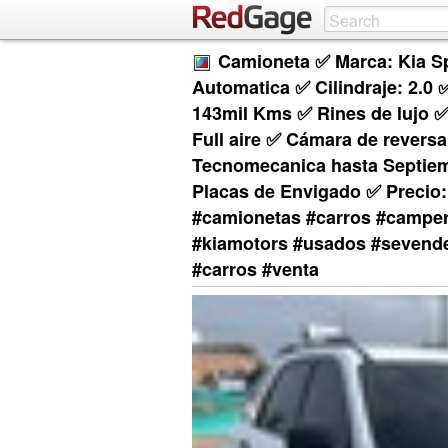
Camioneta ✅ Marca: Kia S
Automatica ✅ Cilindraje: 2.0 
143mil Kms ✅ Rines de lujo ✅ 
Full aire ✅ Cámara de rever
Tecnomecanica hasta Septiem
Placas de Envigado ✅ Precio:
#camionetas #carros #camper
#kiamotors #usados #sevende
#carros #venta