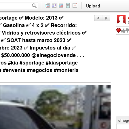
Upload
portage ✅ Modelo: 2013 ✅
✅ Gasolina ✅ 4 x 2 ✅ Recorrido:
Vidrios y retrovisores eléctricos ✅
sa ✅ SOAT hasta marzo 2023 ✅
bre 2023 ✅ Impuestos al día ✅
 $50.000.000 @elnegociovende . . .
os #kia #sportage #kiasportage
 #enventa #negocios #monteria
elneg