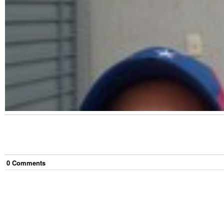
0
Comment
s