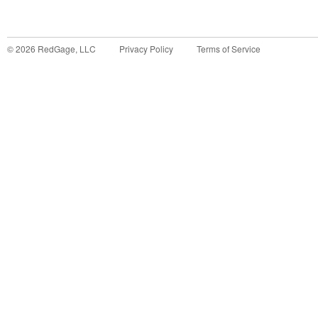
©
2026
RedGage, LLC
Privacy Policy
Terms of Service