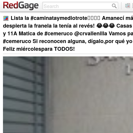
Lista la #caminataymediotrote🚶‍♀️🏃‍♀️ Amanecí 
despierta la franela la tenía al revés! 😂😂😂 Casas
y 11A Matica de #cemeruco @crvallenilla Vamos pa
#cemeruco Si reconocen alguna, dígalo,por qué y
Feliz miércolespara TODOS!