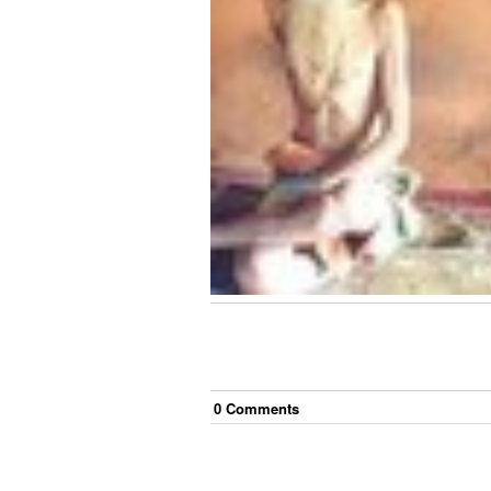
0
Comment
s