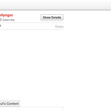
eilyngut
Show Details
Subscribe
Share
gut's Content