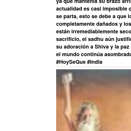
ya que mantenía su brazo arr
actualidad es casi imposible q
se parta, esto se debe a que 
completamente dañados y los
están irremediablemente seco
sacrificio, el sadhu aún justi
su adoración a Shiva y la paz 
el mundo continúa asombrado
#HoySeQue #India