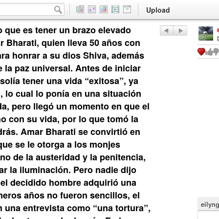
Upload
o que es tener un brazo elevado
r Bharati, quien lleva 50 años con
ara honrar a su dios Shiva, además
la paz universal. Antes de iniciar
 solía tener una vida “exitosa”, ya
lo cual lo ponía en una situación
da, pero llegó un momento en que el
o con su vida, por lo que tomó la
drás. Amar Bharati se convirtió en
que se le otorga a los monjes
o de la austeridad y la penitencia,
ar la iluminación. Pero nadie dijo
, el decidido hombre adquirió una
meros años no fueron sencillos, el
eilyn
 una entrevista como “una tortura”,