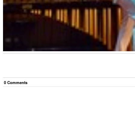
0
Comment
s