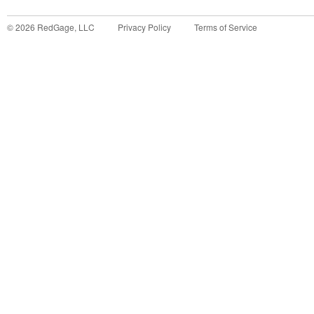
©
2026
RedGage, LLC
Privacy Policy
Terms of Service