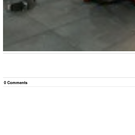
0
Comment
s