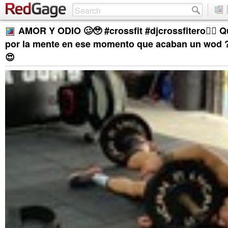
AMOR Y ODIO 🥴🥹 #crossfit #djcrossfitero🏋🏼 Q
por la mente en ese momento que acaban un wod ?
😍