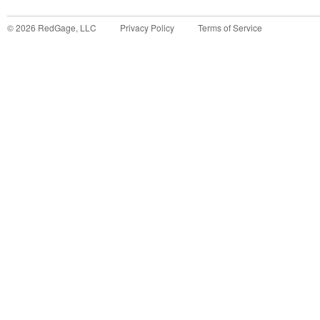
©
2026
RedGage, LLC
Privacy Policy
Terms of Service