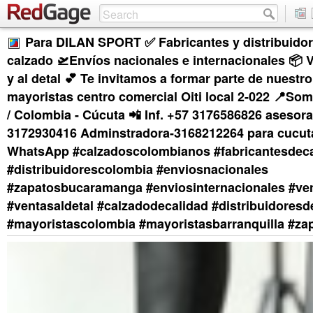
Para DILAN SPORT ✅ Fabricantes y distribuidor
calzado 🛫Envíos nacionales e internacionales 📦 
y al detal 💕 Te invitamos a formar parte de nuestr
mayoristas centro comercial Oiti local 2-022 📍Som
/ Colombia - Cúcuta 📲 Inf. +57 3176586826 asesor
3172930416 Adminstradora-3168212264 para cucut
WhatsApp #calzadoscolombianos #fabricantesdec
#distribuidorescolombia #enviosnacionales
#zapatosbucaramanga #enviosinternacionales #ve
#ventasaldetal #calzadodecalidad #distribuidores
#mayoristascolombia #mayoristasbarranquilla #za