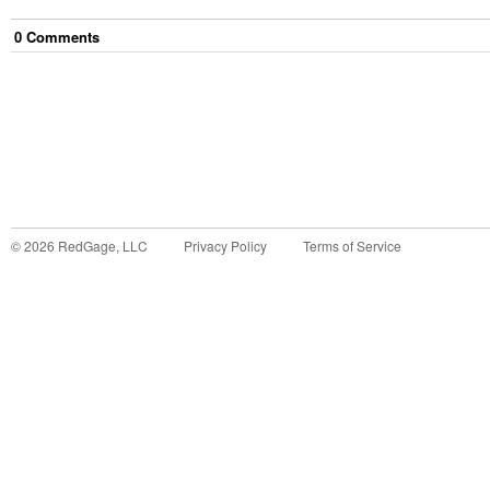
0
Comment
s
©
2026
RedGage, LLC
Privacy Policy
Terms of Service