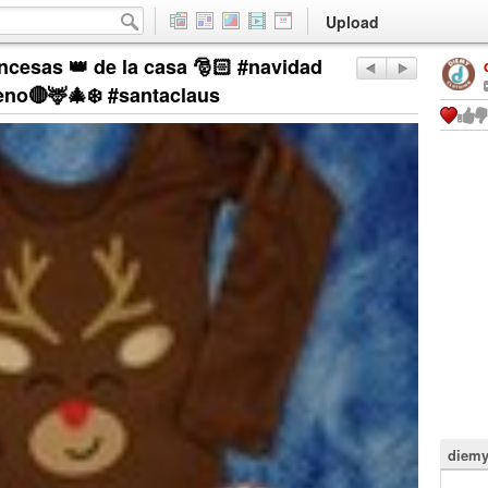
Upload
ncesas 👑 de la casa 🎅🏻 #navidad
eno🔴🦌🎄❄️ #santaclaus
diemy