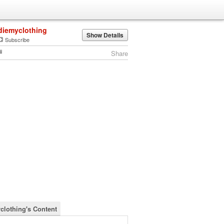
diemyclothing
Show Details
Subscribe
Share
clothing's Content