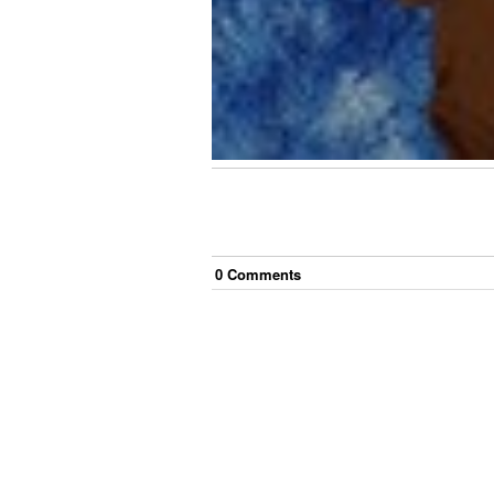
0
Comment
s