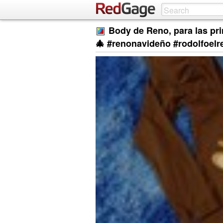
Body de Reno, para las pri
🎄 #renonavideño #rodolfoelr