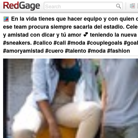
En la vida tienes que hacer equipo y con quien 
ese team procura siempre sacarla del estadio. Cel
y amistad con dicar y tú amor 💕 teniendo la nueva 
#sneakers. #calico #cali #moda #couplegoals #goal
#amoryamistad #cuero #talento #moda #fashion