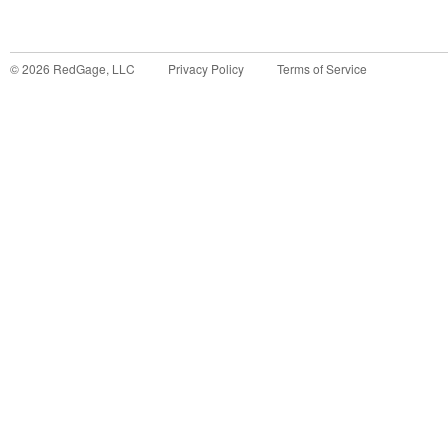
©
2026
RedGage, LLC
Privacy Policy
Terms of Service