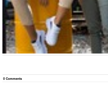
0
Comment
s