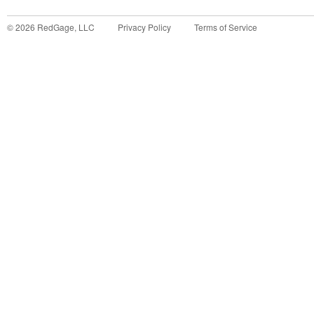
©
2026
RedGage, LLC
Privacy Policy
Terms of Service