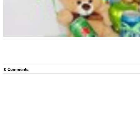
0
Comment
s