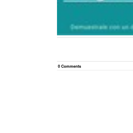
0
Comment
s