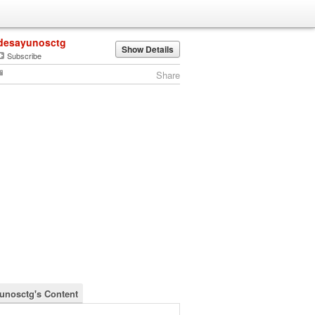
desayunosctg
Show Details
Subscribe
Share
unosctg's Content