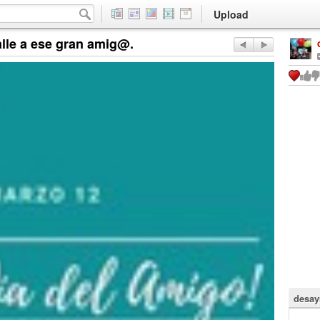
Upload
alle a ese gran amig@.
desay