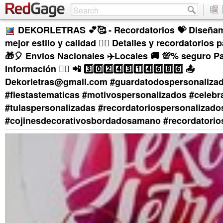
DEKORLETRAS 💕🥰 - Recordatorios 💝 Diseñam
mejor estilo y calidad 👌🏻 Detalles y recordatorios 
🎁🎈 Envios Nacionales ✈️Locales 🚚 💯% seguro P
Información 👉🏻 📲 3️⃣0️⃣2️⃣4️⃣3️⃣1️⃣4️⃣6️⃣8️⃣6️⃣ 📤
Dekorletras@gmail.com #guardatodospersonaliza
#fiestastematicas #motivospersonalizados #celebr
#tulaspersonalizadas #recordatoriospersonalizado
#cojinesdecorativosbordadosamano #recordatorio