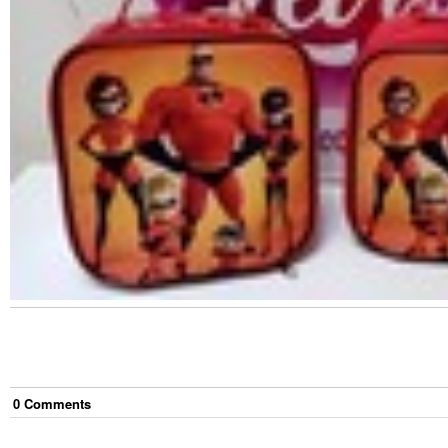
0
Comment
s