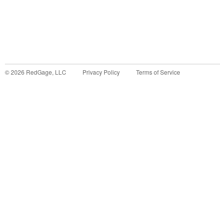
©
2026
RedGage, LLC
Privacy Policy
Terms of Service