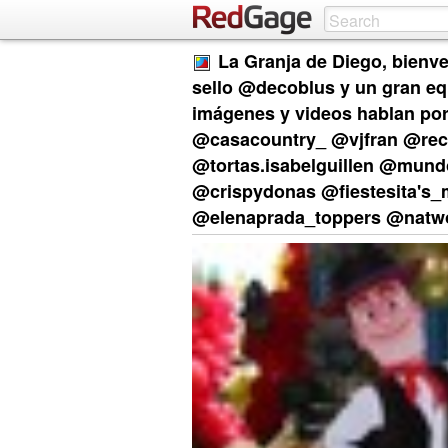
La Granja de Diego, bienve
sello @decoblus y un gran eq
imágenes y videos hablan por
@casacountry_ @vjfran @rec
@tortas.isabelguillen @mun
@crispydonas @fiestesita'
@elenaprada_toppers @natw