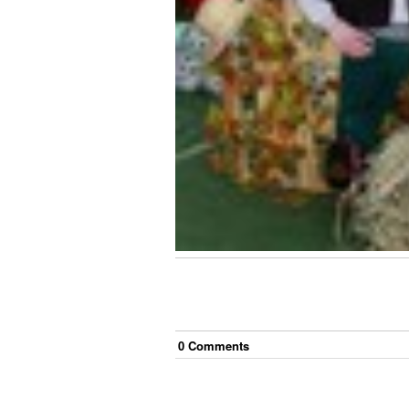
0
Comment
s