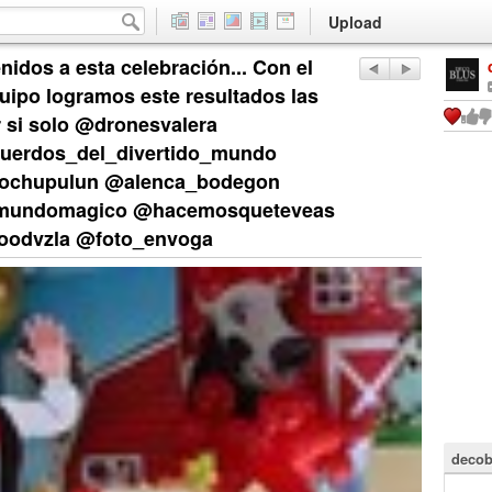
Upload
nidos a esta celebración... Con el
uipo logramos este resultados las
 si solo @dronesvalera
uerdos_del_divertido_mundo
dochupulun @alenca_bodegon
s_mundomagico @hacemosqueteveas
oodvzla @foto_envoga
decob