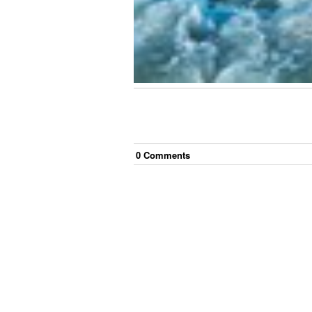
0
Comment
s