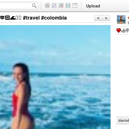
Upload
🏻🌊🏄‍♀️ #travel #colombia
danie