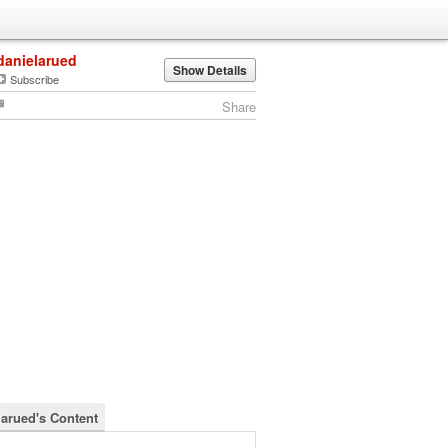
danielarued
Show Details
Subscribe
Share
larued's Content