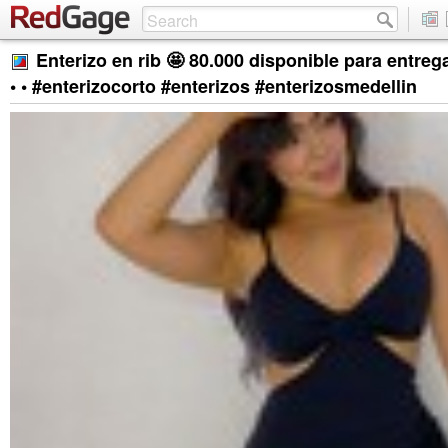
Enterizo en rib 🤩 80.000 disponible para entrega
• • #enterizocorto #enterizos #enterizosmedellin