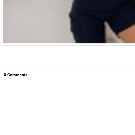
0
Comment
s