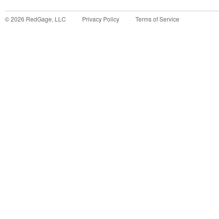
©
2026
RedGage, LLC
Privacy Policy
Terms of Service