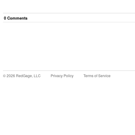
0
Comment
s
©
2026
RedGage, LLC
Privacy Policy
Terms of Service