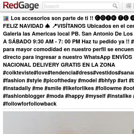
Los accesorios son parte de ti !! 🅒🅞🅘🅚 🅣🅔 
FELIZ NAVIDAD 🎄 📍VISÍTANOS Ubicados en el cen
Galeria las Americas local PB. San Antonio De Lo
A SÁBADO 9:30 AM - 7: 00 PM Haz tu pedido ya !! 
para mayor comodidad en nuestro perfil se encuentr
directo para ingresar a nuestro WhatsApp ENVÍOS
NACIONAL DELIVERY GRATIS EN LA ZONA
#coikteviste#love#tendencia#dress#vestidos#sana
#fashion #style #picoftheday #model #bhfyp #art #
#instadaily #me #smile #likeforlikes #followme #oo
#fashionblogger #moda #happy #myself #instalike 
#followforfollowback