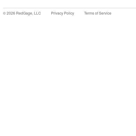
©
2026
RedGage, LLC
Privacy Policy
Terms of Service