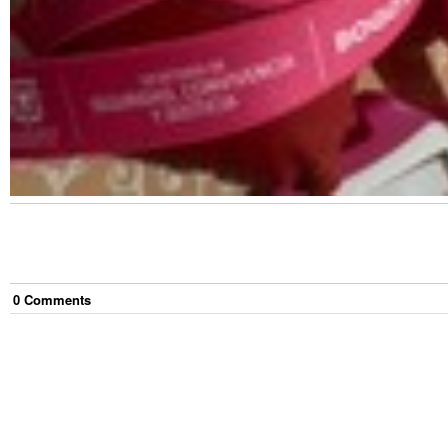
0
Comment
s