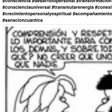
#consciencia #desarrollopersonal #transformacio
#conscienciauniversal #transmutarenergia #conexi
#crecimientopersonalyespiritual #acompañamient
#sanacioncuantica