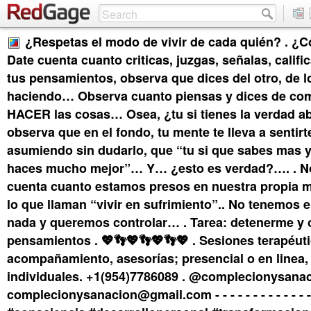
¿Respetas el modo de vivir de cada quién? . ¿
Date cuenta cuanto criticas, juzgas, señalas, calif
tus pensamientos, observa que dices del otro, de l
haciendo… Observa cuanto piensas y dices de c
HACER las cosas… Osea, ¿tu si tienes la verdad a
observa que en el fondo, tu mente te lleva a sentirt
asumiendo sin dudarlo, que “tu si que sabes mas y
haces mucho mejor”… Y… ¿esto es verdad?…. . 
cuenta cuanto estamos presos en nuestra propia 
lo que llaman “vivir en sufrimiento”.. No tenemos e
nada y queremos controlar… . Tarea: detenerme y 
pensamientos . 💖👣💖👣💖👣💖 . Sesiones terapéuti
acompañamiento, asesorías; presencial o en linea,
individuales. +1(954)7786089 . @complecionysana
complecionysanacion@gmail.com - - - - - - - - - - - - - 