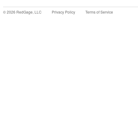
©
2026
RedGage, LLC
Privacy Policy
Terms of Service