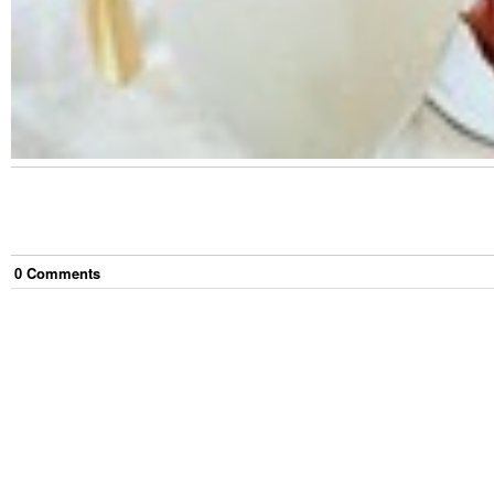
0
Comment
s