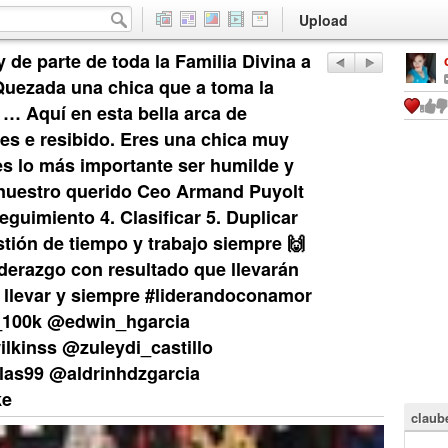
Upload
y de parte de toda la Familia Divina a
Quezada una chica que a toma la
a … Aquí en esta bella arca de
es e resibido. Eres una chica muy
 es lo más importante ser humilde y
e nuestro querido Ceo Armand Puyolt
eguimiento 4. Clasificar 5. Duplicar
estión de tiempo y trabajo siempre 🙌
derazgo con resultado que llevarán
s llevar y siempre #liderandoconamor
_100k @edwin_hgarcia
lkinss @zuleydi_castillo
las99 @aldrinhdzgarcia
ke
claub