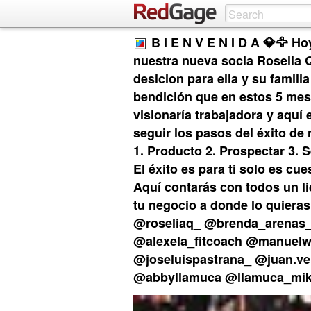
B I E N V E N I D A 💎🦅 Ho
nuestra nueva socia Roselia 
desicion para ella y su famili
bendición que en estos 5 mes
visionaría trabajadora y aquí
seguir los pasos del éxito d
1. Producto 2. Prospectar 3. S
El éxito es para ti solo es cu
Aquí contarás con todos un li
tu negocio a donde lo quiera
@roseliaq_ @brenda_arenas
@alexela_fitcoach @manuelwi
@joseluispastrana_ @juan.ve
@abbyllamuca @llamuca_mi