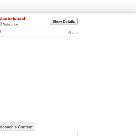
claubelcoach
Show Details
Subscribe
Share
elcoach's Content