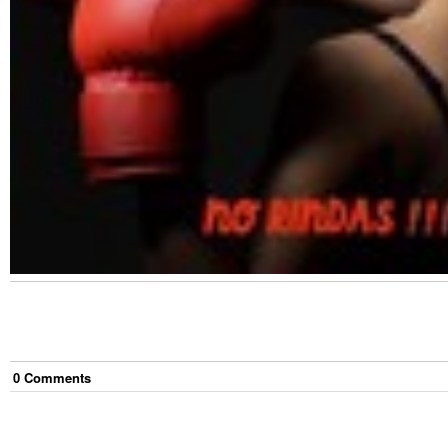
0
Comment
s