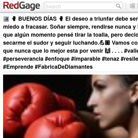
🥊 BUENOS DÍAS 🥊 El deseo a triunfar debe ser
miedo a fracasar. Soñar siempre, rendirse nunca y 
que algún momento pensé tirar la toalla, pero decid
secarme el sudor y seguir luchando.💪🏼 Vamos c
que nunca que lo mejor esta por venir 🙌 . . . . #vali
#perseverancia #enfoque #imparable #tenaz #resil
#Emprende #FabricaDeDiamantes