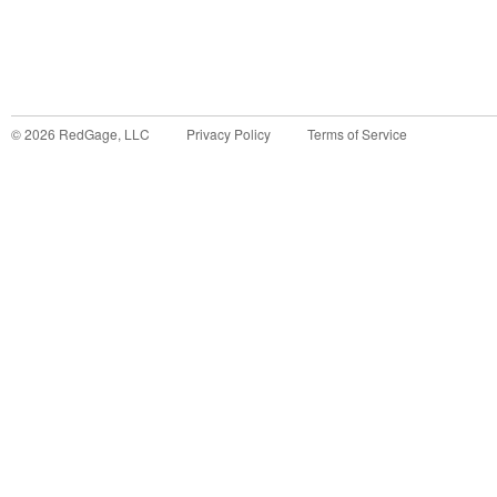
©
2026
RedGage, LLC
Privacy Policy
Terms of Service