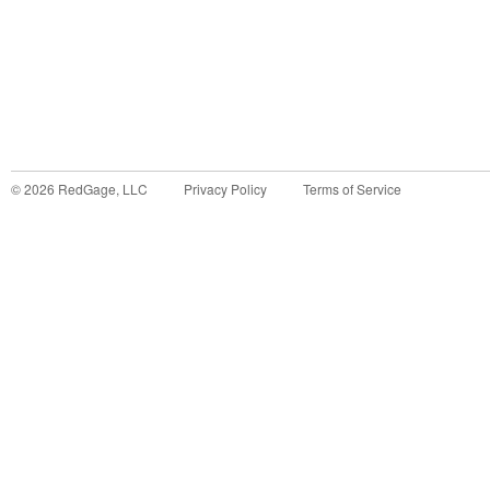
©
2026
RedGage, LLC
Privacy Policy
Terms of Service