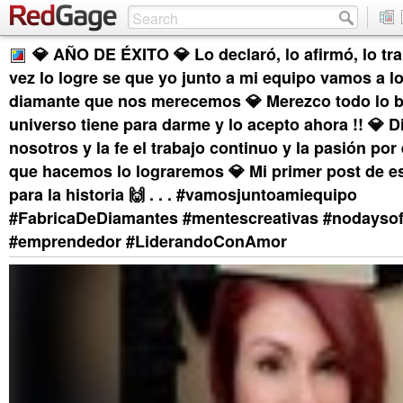
💎 AÑO DE ÉXITO 💎 Lo declaró, lo afirmó, lo tra
vez lo logre se que yo junto a mi equipo vamos a lo
diamante que nos merecemos 💎 Merezco todo lo b
universo tiene para darme y lo acepto ahora !! 💎 D
nosotros y la fe el trabajo continuo y la pasión por 
que hacemos lo lograremos 💎 Mi primer post de e
para la historia 🙌 . . . #vamosjuntoamiequipo
#FabricaDeDiamantes #mentescreativas #nodaysof
#emprendedor #LiderandoConAmor