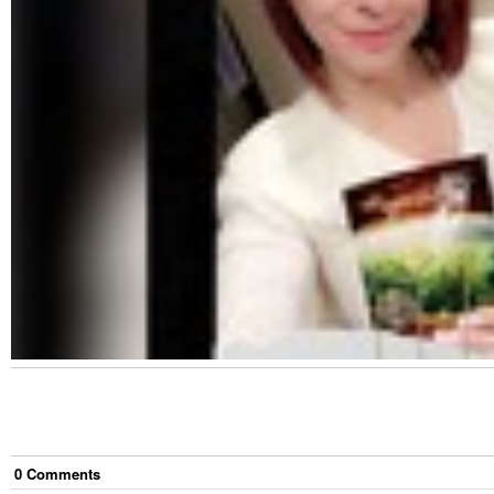
0
Comment
s