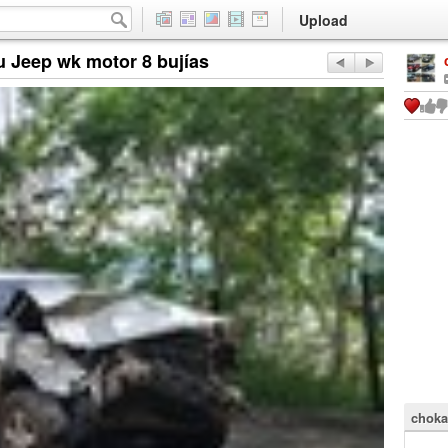
Upload
u Jeep wk motor 8 bujías
choka