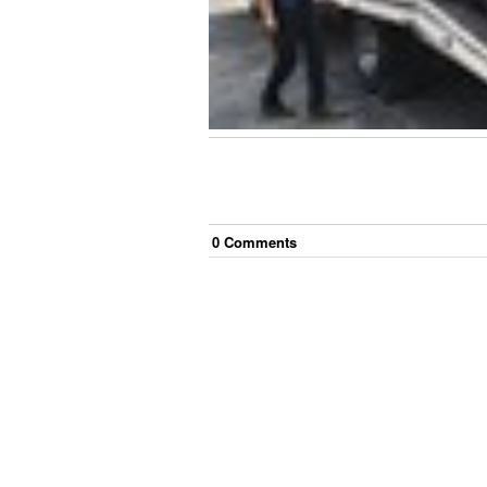
0
Comment
s