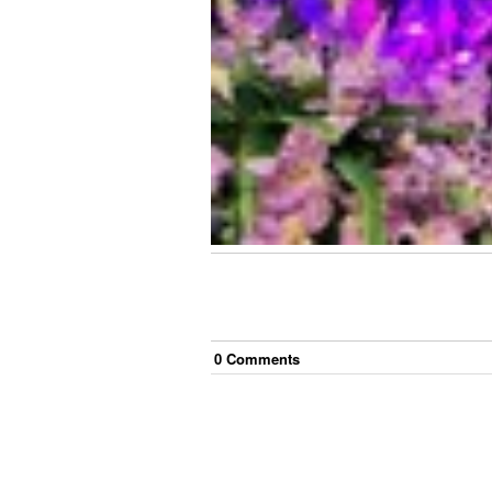
0
Comment
s