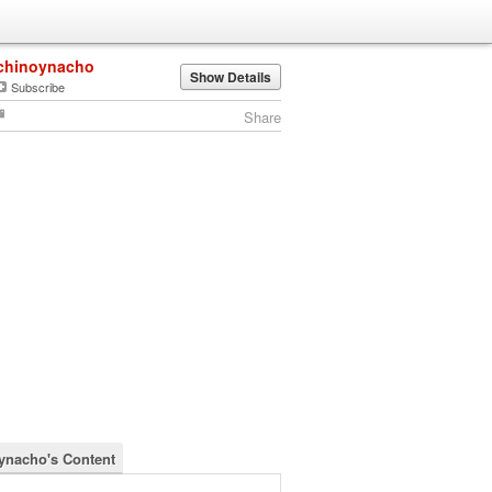
chinoynacho
Show Details
Subscribe
Share
ynacho's Content