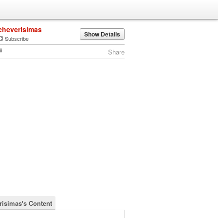
cheverisimas
Show Details
Subscribe
Share
risimas's Content