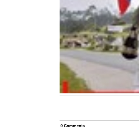
0
Comment
s