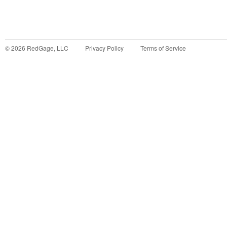
©
2026
RedGage, LLC
Privacy Policy
Terms of Service