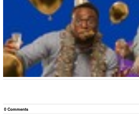
0
Comment
s