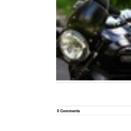
0
Comment
s