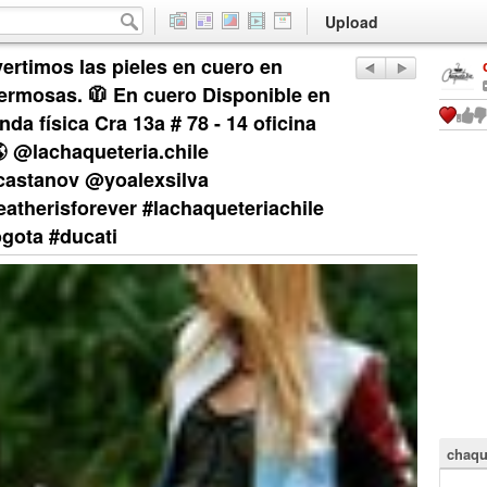
Upload
vertimos las pieles en cuero en
ermosas. 🧥 En cuero Disponible en
nda física Cra 13a # 78 - 14 oficina
 @lachaqueteria.chile
castanov @yoalexsilva
eatherisforever #lachaqueteriachile
ogota #ducati
chaqu