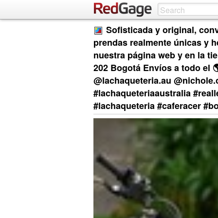
Sofisticada y original, con
prendas realmente únicas y h
nuestra página web y en la tie
202 Bogotá Envíos a todo el 
@lachaqueteria.au @nichole.
#lachaqueteriaaustralia #reall
#lachaqueteria #caferacer #b