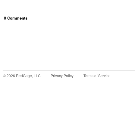
0
Comment
s
©
2026
RedGage, LLC
Privacy Policy
Terms of Service