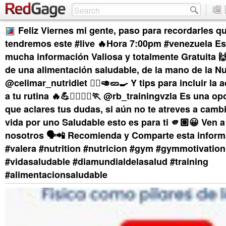
Feliz Viernes mi gente, paso para recordarles q
tendremos este #live 🔥Hora 7:00pm #venezuela Est
mucha información Valiosa y totalmente Gratuita 
de una alimentación saludable, de la mano de la Nu
@celimar_nutridiet 🧑‍⚕️🥑🥒🍳 Y tips para incluir la a
a tu rutina 🔥💪🏋️‍♀️🏃‍♀️🏃 @rb_trainingvzla Es una 
que aclares tus dudas, si aún no te atreves a cambi
vida por uno Saludable esto es para ti 🫵🏼😀 Ven a
nosotros 🗣️📲 Recomienda y Comparte esta informa
#valera #nutrition #nutricion #gym #gymmotivation
#vidasaludable #diamundialdelasalud #training
#alimentacionsaludable