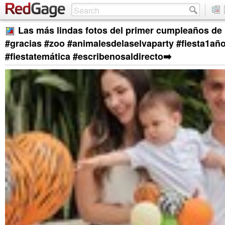
Las más lindas fotos del primer cumpleaños de 
#gracias #zoo #animalesdelaselvaparty #fiesta1añ
#fiestatemática #escribenosaldirecto➡️