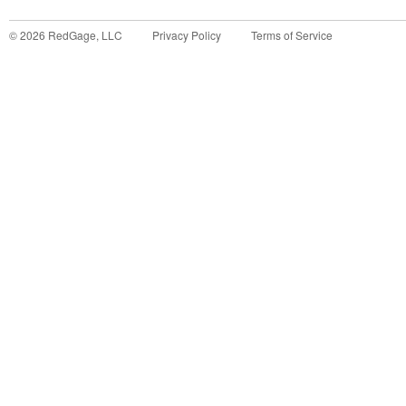
©
2026
RedGage, LLC
Privacy Policy
Terms of Service