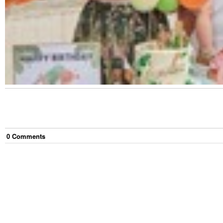
0
Comment
s