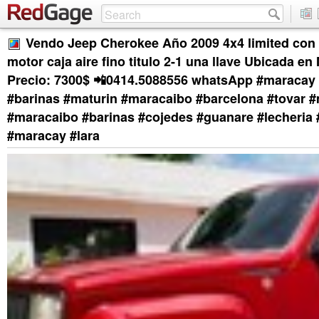
Vendo Jeep Cherokee Año 2009 4x4 limited con
motor caja aire fino titulo 2-1 una llave Ubicada e
Precio: 7300$ 📲0414.5088556 whatsApp #maracay 
#barinas #maturin #maracaibo #barcelona #tovar 
#maracaibo #barinas #cojedes #guanare #lecheria 
#maracay #lara