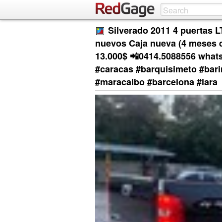
Silverado 2011 4 puertas 
nuevos Caja nueva (4 meses d
13.000$ 📲0414.5088556 what
#caracas #barquisimeto #bari
#maracaibo #barcelona #lara