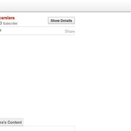
carslara
Show Details
Subscribe
Share
ra's Content