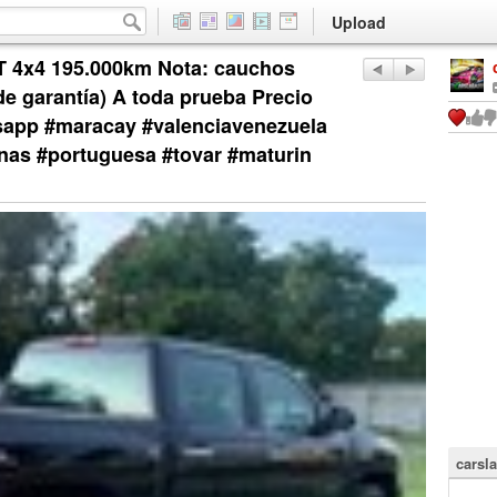
Upload
LT 4x4 195.000km Nota: cauchos
e garantía) A toda prueba Precio
sapp #maracay #valenciavenezuela
nas #portuguesa #tovar #maturin
carsla