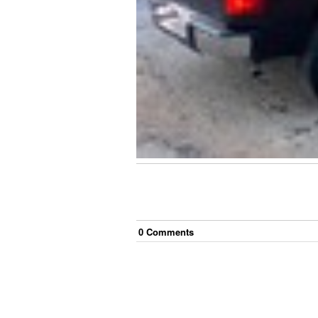
0
Comment
s